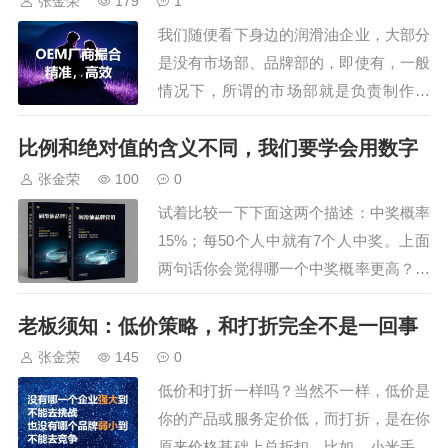
张金荣
179
1
会还安排了参观车油尿素液领导品
我们随便看下身边的润滑油企业，大部分
牌，占地195亩的可兰素工厂，特
是没有市场部、品牌部的，即使有，一般
种润滑脂企业，占…
情况下，所谓的市场部就是负责制作礼
品、门头、赠品的，至于品牌部，能有一
比例和绝对值的含义不同，我们要学会用数字
个设计就不错了。而壳多美这些大牌，一
般大都有市场部，但设立品牌部的有很
张金荣
100
0
少，为什么会这样？原因很多，但核心就
试着比较一下下面这两个描述：中奖概率
是市场部也好，品牌部也罢，离钱太远。
15%；每50个人中就有7个人中奖。上面
市场部、品牌部或…
两句话你会觉得哪一个中奖概率更高？大
部分人认为是第二句，事实上，第二句话
老板须知：低价策略，和打折完全不是一回事
中的中奖概率只有14%，比第一句低。如
果你觉得是你来不及计算，那再比较一下
张金荣
145
0
下面两句：中奖概率7%；每100个人中，
低价和打折一样吗？当然不一样，低价是
就有7人中奖。这两句话所表达的意思其
你的产品或服务定价低，而打折，是在你
实…
原来价格基础上总折扣。比如，小米手机