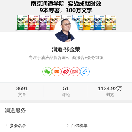
老板也可怜，本来有模有样的算高人物，
结果被当猴子耍，这不是莫名其妙吗？但
这几年，有个词也…
润道-张金荣
专注于油液品牌咨询+厂商撮合+会务组织
3691
51
1134.92万
文章
评论
浏览
润道服务
参会名录
百强榜单