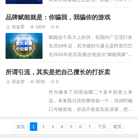
定价1999，你的手机定价1399，但打折
品牌赋能就是：你骗我，我骗你的游戏
后是999，虽然你的手机价格更低，但对
用户来说，却完全不同，看小米和摩托罗
张金荣
1859
0
拉的市场表现，就知道，低价和打折是完
赋能这个高大上的词，在国内广泛流行发
全不同的市场操作。市场上，有走高价路
生2018年后，其关键的引爆点是阿里巴巴
线成…
在2016年前后高频次地提出“赋能商家”、
“赋能中小企业”的战略，将这一管理学术
所谓引流，其实是把自己擅长的打折卖
语带入了公众视野，我们润滑油圈则是在
口罩管控后，面对越发艰难的市场开拓，
张金荣
3035
0
也把赋能当作救命稻草。赋能，就是给谁
作为服务了润滑油圈二十多年的老人来
赋予某种能量，通俗来讲就是，你觉得
说，本来我讨厌的事情就一个：培训时喊
你…
口号做游戏，你说不老老实实讲课，把看
法、思路、动作讲清楚，非让几十岁的老
板们站起来含口号，还做那么幼稚的游
首页
1
2
3
4
5
6
7
下页
尾页
戏，这是弱智呢还是幼稚呢？想想这个些