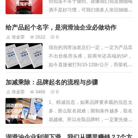
但知道不等于做到。就像我们知道抽烟喝
酒不是好习惯，可我们很多人依旧抽烟喝
酒；我们知道熬夜不对，可依旧刷抖音看
给产品起个名字，是润滑油企业必做动作
头条，不知不觉到了下半夜；明明知道喝
奶茶咖啡不健康，和减肥完全相悖，可喝
张金荣
2522
0
奶茶的却大部分是女性…这些还好，至少
现在的润滑油老总们一定，一定为产品卖
我们知道正确与否，但在做产品时，我们
不出价格而头疼，前两年还高端的SP，
经常会遇到这…
如今直接被打到10-12块/公斤，而柴机油
CI是11，CK是13，还都是全合成机油，
加减乘除：品牌起名的流程与步骤
打就打呗，有的企业干脆公开产品成本，
类似于当年奥克斯空调一样，想拉友商们
张金荣
3465
0
一起下水，而一些做OEM代工的企业，
1、精减信息，如果品牌要承载的信息太
则直接报价吨加工费250块，这个费用…
多，那么取名就难；限制条件越多，取名
就越难。所以在取品牌时，一定要先做减
法，找到产品最本质的特征和最关键的信
润滑油企业利润下滑，我们从哪里赚钱？7个方
息，在品牌名中只强调这一个最简信息，