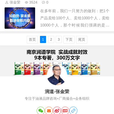
张金荣
3524
0
可能。怎么办？当然，我们想卖到78、79
在多年前，我们一只努力的做到：把1个
更好…
产品卖给100个人、卖给1000个人，卖给
10000个人，那个时候我们强调的是品
牌、策划、生产、广告、推销，运用的手
段其实简单、直接、暴力。比如说用报纸
首页
1
2
3
下页
尾页
整版的、跨版的，然后电视购物，广告，
会议营销，体验营销，旅游营销，书籍营
销，甚至是多级直销，店面营销，很多很
多种…
润道-张金荣
专注于油液品牌咨询+厂商撮合+会务组织