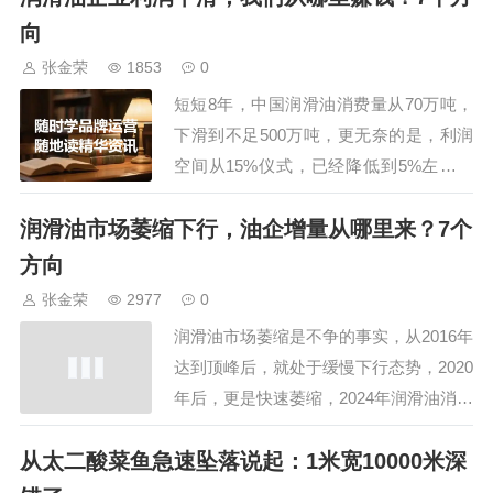
把它放大100倍。比如小罐茶、脑白金、
向
万里途。2、加法联想，不管品牌名称，
张金荣
1853
0
还是广告语，广告片，自媒体内容，传递
短短8年，中国润滑油消费量从70万吨，
信息是基本…
下滑到不足500万吨，更无奈的是，利润
空间从15%仪式，已经降低到5%左右，
龙蟠率先推出尿素液，随后转型新能源电
润滑油市场萎缩下行，油企增量从哪里来？7个
池，康普顿也进军尿素液新能源，而统一
被收编成为国企，做生意做企业就是为了
方向
获利，那么，困境之下，润滑油企业如何
张金荣
2977
0
获取更好的利润呢？1、电销。两种方
润滑油市场萎缩是不争的事实，从2016年
式，一种…
达到顶峰后，就处于缓慢下行态势，2020
年后，更是快速萎缩，2024年润滑油消费
量不超过500万吨，比登峰时期缩水了3成
从太二酸菜鱼急速坠落说起：1米宽10000米深
以上，从几家上市润滑油企业财报就可以
看出，他们虽然营收看似平滑，但按单价