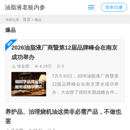
油脂液老板内参
登录/注册
首页
当前位置：
> 爆品
爆品
2026油脂液厂商暨第12届品牌峰会在南京
成功举办
张金荣
4.19万
0
7月9-10日，2026油脂液厂商暨第
12届品牌峰会在南京溧水成功举
办，大会除了得到长期战略合作伙
伴久润润滑科技（上海）有限公
司、江苏汤姆智能装备有限公司的
养护品、治理烧机油这类非必需产品，不做也
鼎力支持外，还获得了30多家规模
罢
企业的认可，参会嘉宾300+，组委