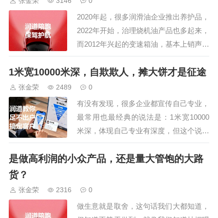
张金荣
3146
0
会还安排了参观车油尿素液领导品
2020年起，很多润滑油企业推出养护品，
牌，占地195亩的可兰素工厂，特
2022年开始，治理烧机油产品也多起来，
种润滑脂企业，占…
而2012年兴起的变速箱油，基本上销声匿
迹，还有一直存在于市面上的节油、抗磨
1米宽10000米深，自欺欺人，摊大饼才是征途
产品，似乎一直不温不火，那么，这样的
养护产品，到底值得投入做吗？很多人觉
张金荣
2489
0
得养护品体积小、利润高、好操作，也没
有没有发现，很多企业都宣传自己专业，
有什么门槛，产品可以代工，启动资金
最常用也最经典的说法是：1米宽10000
小…
米深，体现自己专业有深度，但这个说法
是自欺欺人，只能当宣传口号，千万不要
是做高利润的小众产品，还是量大管饱的大路
当成自己企业的战略，如果你真这么做，
搞不好就会在一根绳上吊死，因为，只做
货？
一款产品或只做一个客群的公司，几乎都
张金荣
2316
0
消失了，世界上基因单一的生物，不会存
做生意就是取舍，这句话我们大都知道，
在。做市…