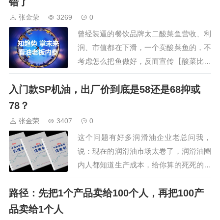
错了
算已经下滑了，更直接的证据是胜牌出
张金荣
3269
0
售，而嘉实多也在谋求出售，地主家也…
曾经装逼的餐饮品牌太二酸菜鱼营收、利
润、市值都在下滑，一个卖酸菜鱼的，不
考虑怎么把鱼做好，反而宣传【酸菜比鱼
好吃】，这不是寓言故事里的【买椟还
入门款SP机油，出厂价到底是58还是68抑或
珠】的翻版？不仅如此，作为服务业，却
还端着：每天只卖100条鱼、超过4人不接
78？
待、不拼桌不外卖、不加辣减辣…只是曾
张金荣
3407
0
经多嚣张，现在就多难看。如今，太二酸
这个问题有好多润滑油企业老总问我，
菜鱼不仅不…
说：现在的润滑油市场太卷了，润滑油圈
内人都知道生产成本，给你算的死死的，
根本卖不出价格来，我们只好不断推出新
路径：先把1个产品卖给100个人，再把100产
牌子新包装，可即使这样，入门款的SP
机油，也不知道怎么定价，58几乎是成本
品卖给1个人
价，68有点利润但难卖，至于78几乎没有