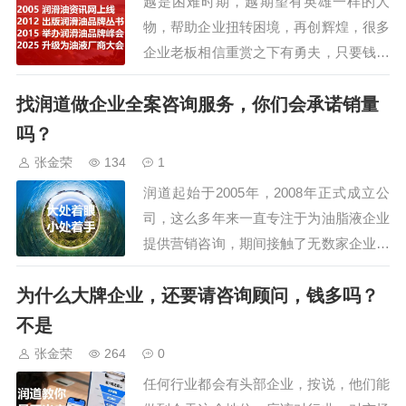
越是困难时期，越期望有英雄一样的人
会还安排了参观车油尿素液领导品
物，帮助企业扭转困境，再创辉煌，很多
牌，占地195亩的可兰素工厂，特
企业老板相信重赏之下有勇夫，只要钱给
种润滑脂企业，占…
到位，招到精英不是问题。貌似有道理，
找润道做企业全案咨询服务，你们会承诺销量
但在实际操作中，所谓的给到位其实很难
操作的，大都是口头说说，真正实践时，
吗？
会面对一堆的问题：1、给多少叫给到
张金荣
134
1
位？找个普通业务人员，按当地收入水平
润道起始于2005年，2008年正式成立公
就可以，5000…
司，这么多年来一直专注于为油脂液企业
提供营销咨询，期间接触了无数家企业，
他们除了了解我们的思路、策略、费用
为什么大牌企业，还要请咨询顾问，钱多吗？
外，最关心的是能否承诺销量，经常会问
是：用你们的方案，我们的销量能提高
不是
吗？能提高多少？甚至还有的提出：能否
张金荣
264
0
按销量的提升额，给予对应的酬金。但我
任何行业都会有头部企业，按说，他们能
们明确的告…