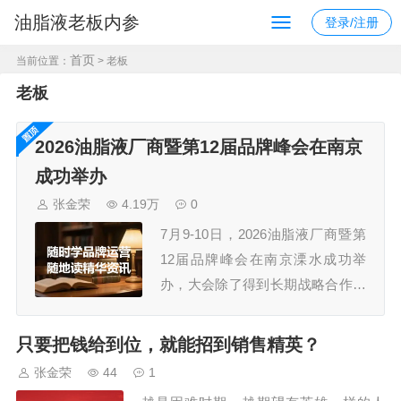
油脂液老板内参
登录/注册
首页
当前位置：
> 老板
老板
2026油脂液厂商暨第12届品牌峰会在南京
成功举办
张金荣
4.19万
0
7月9-10日，2026油脂液厂商暨第
12届品牌峰会在南京溧水成功举
办，大会除了得到长期战略合作伙
伴久润润滑科技（上海）有限公
司、江苏汤姆智能装备有限公司的
只要把钱给到位，就能招到销售精英？
鼎力支持外，还获得了30多家规模
张金荣
44
1
企业的认可，参会嘉宾300+，组委