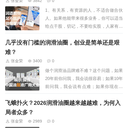
张金荣
3842
0
而不是建系统。绝大多数中小企业招销
1、有关系，有资源的人，不适合做合伙
售，逻辑是这样的：找一个厉害的人来，
人。如果他能带来很多业务，你可以适当
靠他个人能…
给点干股，切记，不要给实股，人家有人
脉，有资金，为什么非要跟你绑在一起
几乎没有门槛的润滑油圈，创业是简单还是艰
呢？也许隔行如隔山，人家就想找个合伙
人试试水，如果投资失败，最多就是花钱
难？
买经验，没啥损失，如果投资成功，把事
张金荣
3400
0
业做起来了。人品好的，还能跟你合作共
做个润滑油品牌难不难？这个问题，如果
赢，人品不好的…
20年前你问我，我会说很容易；如果10年
前问我，我会说有点难；如果你现在问
我，我会说：它既是世界上最简单的生
飞蛾扑火？2026润滑油圈越来越越难，为何入
意，也是人世间最艰难的生意，说简单，
是养家糊口容易，说艰难，是做大规模做
局者众多？
成品牌很难很难，这种简单与艰难，构成
张金荣
2989
0
了润滑油圈最核心的悖论。1、“简单”的