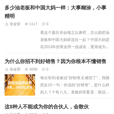
标侵权为由告上法庭，索赔 1 万元。老板
多少油老板和中国大妈一样：大事糊涂，小事
娘辩解说：我就是重庆人，“渝”是重庆的
简称，和“遇”不同音、不同形、不同意
精明
思，门头装修也完全不一样，我怎么就商
张金荣
1117
0
标侵权了？这是典型的揣着明白装糊…
看这个题目你会嗤之以鼻吧，怎么能把油
老板和中国大妈牵连在一起？中国大妈是
在2013年炒黄金而一战成名，逐渐成为某
种群体的称谓，这个群体的典型特征是：
为什么你招不到好销售？因为你根本不懂销售
盲目、跟风、从众，抢黄金、抢房子、炒
股票、炒比特币…反正，就是随大流，从
张金荣
3096
0
不考虑为什么，后果是什么。中国大妈通
每次听到老板说“好销售太难招了”，我都
常是家庭财务的主要管理者，有一掷千金
想反问一句：你说的“好销售”，是什么样
的资本，…
的人？十有八九，老板的答案是：能说会
道、自带客户、不用管、业绩还好。我每
这8种人不能成为你的合伙人，会散伙
次听到这里，都忍不住想笑。1、你不是
在招销售，你是在找神你在找超级个体，