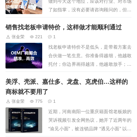
做到今天这个地位，应该对行业、对市场
了如指掌，没有必要请咨询顾问的，但恰
恰相反，越是大牌企业，反而会和咨询公
销售找老板申请特价，这样做才能顺利通过
司合作，而一些小微企业，却对咨询顾问
拒之千里，是大牌企业钱多烧的吗？不
张金荣
221
1
是，请咨询顾问是因为：1、破除“认知遮
找老板申请特价不是低头，是带着方案去
蔽”：你需要一只天眼不管一家公司多么
合伙做一笔生意。你准备得越细，他越敢
厉害，都无法…
托付；你边界画得越清，他越敢放手；你
事后越有回音，他越愿意再信你一次。说
美浮、壳派、嘉仕多、龙盘、克虎伯…这样的
白了，老板也是从一线出来的，他宁可帮
一个让他省心、让他看得见回报的人，也
商标就不要用了
不想被一个只会诉苦要价的耗着。你千万
张金荣
775
1
别说，你没有申请过特价/政策/支持。只
近期，河南南阳一位重庆籍面馆老板娘的
要做销售的…
哭诉视频引发全网热议，她开了近两年的
“渝见小面”，被连锁品牌 “遇见小面” 以商