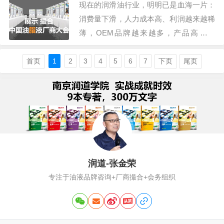
现在的润滑油行业，明明已是血海一片：
表象：极低…
消费量下滑，人力成本高、利润越来越稀
薄，OEM品牌越来越多，产品高同质
化，运营推广难，竞争压得人喘不过气。
但诡异的是，润滑油品牌和企业数量，反
首页
1
2
3
4
5
6
7
下页
尾页
而越来越多：润滑油相关企业350万，机
油企业16万，润滑脂企业5.6万，切削液1
万，导热油1万…市面上润滑油品牌数量8
万家…
润道-张金荣
专注于油液品牌咨询+厂商撮合+会务组织