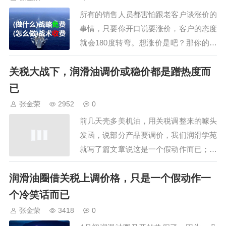
么，我们可以这样来操作：1、减量不变
所有的销售人员都害怕跟老客户谈涨价的
价在价格不变的情况下，减少产品供应
事情，只要你开口说要涨价，客户的态度
量，等于增加了单…
就会180度转弯。想涨价是吧？那你的货
明天就别送了！等等再说；让不涨价的老
关税大战下，润滑油调价或稳价都是蹭热度而
李送货，他们不涨价！那个货款现在不能
结，你们平白无故的涨价，耽误了我们的
已
生产！我们一直在赔钱，你还涨价，跟你
张金荣
2952
0
们合作真倒霉！只要是涨价客户永远不会
前几天壳多美机油，用关税调整来的噱头
理解，永远…
发函，说部分产品要调价，我们润滑学苑
就写了篇文章说这是一个假动作而已；随
护，昆仑润滑油4月16日发函说自己，大
润滑油圈借关税上调价格，只是一个假动作一
牌担当，民族脊梁，我不调价我爱国，其
实也是炒作而已，就是蹭热点，因为，中
个冷笑话而已
美关税大战对润滑油的价格影响几乎是
张金荣
3418
0
0，因为：润滑油的构成里面，基础油占