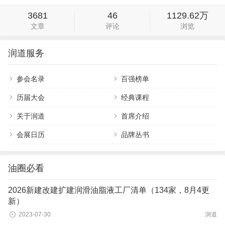
3681
46
1129.62万
文章
评论
浏览
润道服务
参会名录
百强榜单
历届大会
经典课程
关于润道
首席介绍
会展日历
品牌丛书
油圈必看
2026新建改建扩建润滑油脂液工厂清单（134家，8月4更
新）
2023-07-30
润道