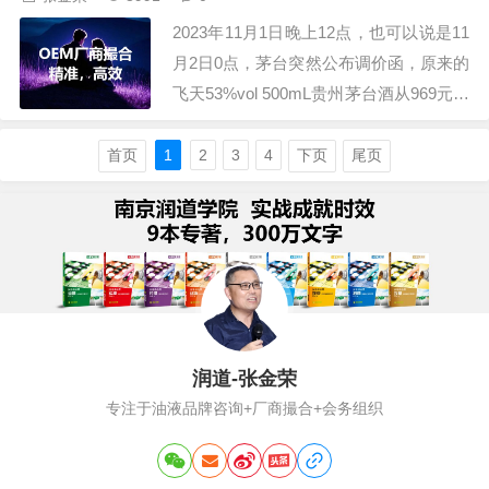
降，出厂价也不断下调，不要说车用油，
2023年11月1日晚上12点，也可以说是11
就是工业油也是价格跳水，比如长城的液
月2日0点，茅台突然公布调价函，原来的
压油…
飞天53%vol 500mL贵州茅台酒从969元提
升到了1169，上调了20%，有人说这是茅
台凭借市场地位来收割韭菜，越涨价，茅
首页
1
2
3
4
下页
尾页
台的金融属性就越强，购买者就越多，水
涨船高，可以增加营收、提升利润、提振
市场信心，百利而…
润道-张金荣
专注于油液品牌咨询+厂商撮合+会务组织