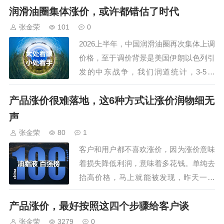
司、江苏汤姆智能装备有限公司的
润滑油圈集体涨价，或许都错估了时代
鼎力支持外，还获得了30多家规模
张金荣
101
0
企业的认可，参会嘉宾300+，组委
2026上半年，中国润滑油圈再次集体上调
会还安排了参观车油尿素液领导品
价格，至于调价背景是美国伊朗以色列引
牌，占地195亩的可兰素工厂，特
发的中东战争，我们润道统计，3-5月
种润滑脂企业，占…
份，短短3个月，就有近200份调价函，这
产品涨价很难落地，这6种方式让涨价润物细无
还是有一定知名度的品牌企业，更多不知
道或未关注的，也一定借助这次原材料涨
声
价，而发布调价函。为什么大家都跟风调
张金荣
80
1
价呢，就是大家觉得现在过的是苦日子：
客户和用户都不喜欢涨价，因为涨价意味
在技…
着损失降低利润，意味着多花钱。单纯去
抬高价格，马上就能被发现，昨天一桶
98，今天就成了108，谁也不乐意，那
产品涨价，最好按照这四个步骤给客户谈
么，如果我们的涨价方式足够隐蔽，没有
被用户发现，自然也不会引起不满，那
张金荣
3279
0