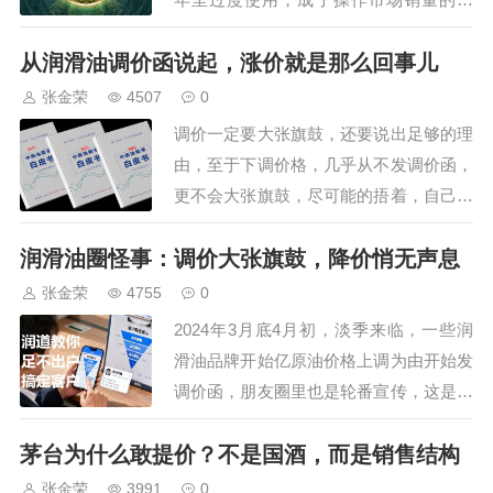
具，失去了客户的信任，尤其是诸多润滑
从润滑油调价函说起，涨价就是那么回事儿
油企业除了发调价函外，几乎什么都不
做，价格硬生生的上调，谁能接受呢？润
张金荣
4507
0
道学院认为，调价的原则是：一切涨价行
调价一定要大张旗鼓，还要说出足够的理
为，必须要先改变产品/服务。简单说，
由，至于下调价格，几乎从不发调价函，
就是不能直接坐地…
更不会大张旗鼓，尽可能的捂着，自己从
而多赚点。那么，说到涨价，官方给出的
润滑油圈怪事：调价大张旗鼓，降价悄无声息
原因最多的就是成本在上涨、物流费用高
昂，或者包装耗材费用提升，利润被不断
张金荣
4755
0
缩减，归结起来大致可以分为四大类：
2024年3月底4月初，淡季来临，一些润
1、原料成本。只要是有心人就会知道，
滑油品牌开始亿原油价格上调为由开始发
这个理由最牵强…
调价函，朋友圈里也是轮番宣传，这是很
奇怪的事情，因为，降价时从来就悄无声
茅台为什么敢提价？不是国酒，而是销售结构
息，成了鲜明对比。2020年，经济停摆，
润滑油库存积压，市面上产品价格一降再
张金荣
3991
0