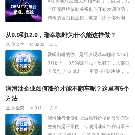
4月初润滑油圈又开始热闹了，因为，几
90%左右，…
个国际品牌借助关税乱斗开始发调价函，
调价的理由很直接，就是：由于部分润滑
油产品和基础油、添加进等原材料从美国
从9.9到12.9，瑞幸咖啡为什么能这样做？
进口，相关产品的成本将受此次关税变动
的影响。反正就是我要调价了，至于上调
张金荣
3232
1
多少，另行通知，给客户给市场留了个伏
爱喝咖啡的你，是否发现瑞幸咖啡2025年
笔，也就是上调多少，各凭本事。但润滑
3月份时，9.9的咖啡几乎没有了，大部分
学苑认为，这…
升级到了12.9以上，不要小巧3块钱，这
意味着利润至少提升了几倍。比如9.9时
润滑油企业如何涨价才能不翻车呢？这里有5个
净利润是1块，提升到12.9意味着利润提
升了3倍，按说提价是很难的，为什么瑞
方法
幸能做到呢？下看财报，2024年瑞幸全年
张金荣
3111
0
营收345亿，利润35亿，…
润滑油行业受到上游原料价格的波动而调
整价格是正常的，但润滑油企业在口罩三
年里过度使用，成了操作市场销量的工