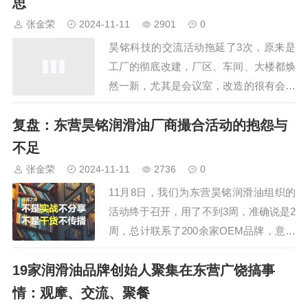
思
会有这些值得借鉴：1、会务组织。在一
张金荣
2024-11-11
2901
0
楼是签到处，扫码，填写手机号就可以签
昊铭科技的交流活动拖延了3次，原来是
到，…
工厂的彻底改建，厂区、车间、大楼都焕
然一新，尤其是会议室，改造的很有会议
格调，还有小吧台，能坐50余人，有电子
复盘：东营昊铭润滑油厂商撮合活动的抱怨与
屏和智能平板，方便了今后更好的举办会
议，客户也能更好的邀约探厂。可改进
不足
的：1、用音箱不方便，需要四处拖动，
张金荣
2024-11-11
2736
0
用扩音器，开业别在要上，更方便。2、
11月8日，我们为东营昊铭润滑油组织的
实验室讲解过…
活动终于召开，用了不到3周，准确说是2
周，总计联系了200余家OEM品牌，意向
的有41家，最终来了19家，活动算是圆
19家润滑油品牌创始人聚集在东营广饶搞事
满，但沟通上却很不爽，昊铭对我工作不
满意，说服务不到位，心平气和的回顾
情：观摩、交流、聚餐
下：1、开会时间调整了4次。7月份说车