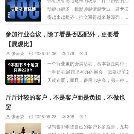
你有没有见过这样的场景：行业协会的活
会还安排了参观车油尿素液领导品
动越办越多，摄影师越请越专业，席卡摆
牌，占地195亩的可兰素工厂，特
得越来越整齐，推文写得越来越漂亮，但
种润滑脂企业，占…
台下的会员，越来越少，越来越沉默。来
参加行业会议，除了看是否匹配外，更要看
来回回就是那几张老面孔。大部分人要么
缺席，要么到场后低头刷手机，活动结
【展观比】
束，合影一拍，推文一发，热闹是热闹
张金荣
2026-07-06
178
0
了，会员的心却越来越远。如果你觉得这
一个行业里的会展活动，基本就是两种：
是自己协会的问题…
一种是在展馆里举办的展会，需要提前2
天就布展，而且，费用比较高；另一种是
在酒店举办的行业论坛，展位比较简单，
斤斤计较的客户，不是客户而是负担，不做也
大都是桁架+展示桌。两种形式各有千
秋，展会，观众多，但属于开放式的，交
罢
流时间短，不精准；论坛，观众略少，但
张金荣
2026-05-23
308
1
在密闭的环境下，还有各种交流分享，客
做销售都希望自己的客户多多益善，尤其
户更精准，有的…