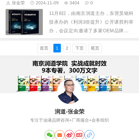
张金荣
2024-11-09
3404
0
间没好，8月份也是，后来选10.18号…
11月8日，由南京润道主办，东营昊铭科
技承办的《利润3倍提升》公开课胜利举
办，会议定向邀请了多家OEM品牌创始
人参加，虽然是年末冲击销量的关键阶
段，也是传统上开会的周五，依旧有19家
首页
1
2
下页
尾页
润滑油品牌莅临昊铭科技，共同聆听如何
实现3倍利润提升，大家不仅观摩了现代
化的漂亮工厂，也聆听了新锐理念和营销
动作，同行…
润道-张金荣
专注于油液品牌咨询+厂商撮合+会务组织