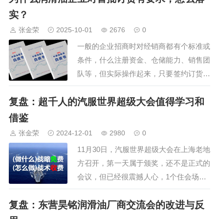
品牌市场规模很难快速提升，多品牌是必
实？
然。在过去，一个品牌做到千万规模还是
张金荣
2025-10-01
2676
0
比较容易的，只要耐心的跑个一两年，搞
一般的企业招商时对经销商都有个标准或
定30来个经…
条件，什么注册资金、仓储能力、销售团
队等，但实际操作起来，只要签约订货，
这些打个哈哈就没有人过问，即使反复强
复盘：超千人的汽服世界超级大会值得学习和
调的“首批订货”，却因难以给经销商说出
个所以然来，完全是一厢情愿，在客户就
借鉴
是上帝的目标下，最后也是不了了之。
张金荣
2024-12-01
2980
0
1、市场现状。在我们服务和接触的企业
11月30日，汽服世界超级大会在上海老地
里，不管是老…
方召开，第一天属于颁奖，还不是正式的
会议，但已经很震撼人心，1个住会场，3
个小会场，还有1个MBA学员交流会，由
复盘：东营昊铭润滑油厂商交流会的改进与反
于酒店会场布局乱，有的会场不太好找，
但优势则是展位正好成环型分布，这次大