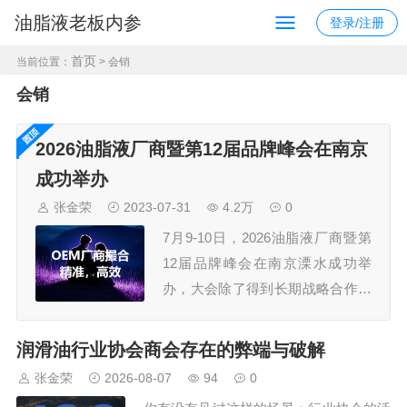
油脂液老板内参
登录/注册
首页
当前位置：
> 会销
会销
2026油脂液厂商暨第12届品牌峰会在南京
成功举办
张金荣
2023-07-31
4.2万
0
7月9-10日，2026油脂液厂商暨第
12届品牌峰会在南京溧水成功举
办，大会除了得到长期战略合作伙
伴久润润滑科技（上海）有限公
司、江苏汤姆智能装备有限公司的
润滑油行业协会商会存在的弊端与破解
鼎力支持外，还获得了30多家规模
张金荣
2026-08-07
94
0
企业的认可，参会嘉宾300+，组委