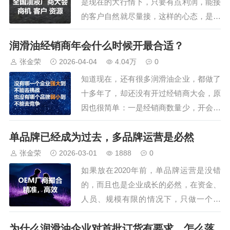
是现在的大行情下，只要有点利润，能接
的客户自然就尽量接，这样的心态，是当
下大部分人的想法，我也曾经这么认为：
润滑油经销商年会什么时候开最合适？
不管什么菜，捡到筐里的就是菜。但很快
我就发现，这样接客户签单，实际是大错
张金荣
2026-04-04
4.04万
0
特错，客户创造的价值，无法覆盖成本。
知道现在，还有很多润滑油企业，都做了
假如，一个很小的还偏远的汽修门店，每
十多年了，却还没有开过经销商大会，原
个月就要一两…
因也很简单：一是经销商数量少，开会没
有氛围；二是不知道怎么开会，安排什么
单品牌已经成为过去，多品牌运营是必然
内容，自己说些什么；三是觉得开会是个
亏本生意，要安排食宿、游乐，不划算。
张金荣
2026-03-01
1888
0
这么想，其实是把大会误解了，经销商大
如果放在2020年前，单品牌运营是没错
会需要开，而是非常需开。开会可以传递
的，而且也是企业成长的必然，在资金、
精神，比如新…
人员、规模有限的情况下，只做一个品
牌，甚至只做几款产品，才能争抢一块蛋
为什么润滑油企业对首批订货有要求，怎么落
糕。但现在整个市场规模都在萎缩，一个