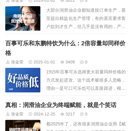
张金荣
2025-01-02
3022
0
会还安排了参观车油尿素液领导品
大部分润滑油企业都知道按订单生产，甚
牌，占地195亩的可兰素工厂，特
至提出精益化生产管理，有的甚至要求客
种润滑脂企业，占…
户款到才生产，但几乎是没有用的，产品
库存依旧不断堆积，尤其是一些冷门产品
百事可乐和东鹏特饮为什么：2倍容量却同样价
更是在角落吃灰，这是怎么回事，有改善
的办法吗？我们日常生活中，买米买菜都
格
会安排一些富裕，像鱼肉等食材，还会多
张金荣
2025-01-01
3409
0
买一些，放在冰箱里，原因很简单：一是
1915年百事可乐选择更大容量同样价格的
没必要每天去…
方式发起进攻。这个战术被很多人忽略，
理由一是可口可乐也可以直接跟进，根本
算不上一个好的战术，理由二是两倍容量
真相：润滑油企业为终端赋能，就是个笑话
一样价格多麻烦，直接半价不就行了？然
而我们认为这是百事可乐的有效战术，两
张金荣
2024-12-25
3217
0
倍容量一样价格跟直接半价有巨大差别。
都2025年了，还有很多润滑油企业用【赋
从治疗头痛的糖浆到改变配方，变成提神