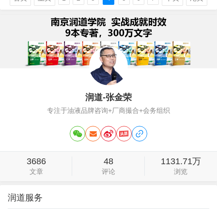
地方寥寥无几。不仅是润滑油行业，别的
行业也一样，赋能，这个怪胎仅仅存活了
几年就几乎消失了，当然，并没有彻底远
离，只是用了新…
润道-张金荣
专注于油液品牌咨询+厂商撮合+会务组织
3686
48
1131.71万
文章
评论
浏览
润道服务