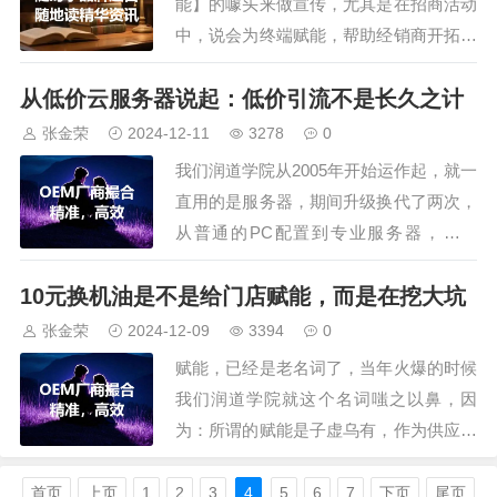
能】的噱头来做宣传，尤其是在招商活动
不伤脑的…
中，说会为终端赋能，帮助经销商开拓市
场，而针对汽修门店则说会帮助他们引
从低价云服务器说起：低价引流不是长久之计
流、拉新，实现快速回笼资金，有的还说
打造了抖音连锁门店矩阵，你认领后，客
张金荣
2024-12-11
3278
0
户会主动上门…听着很美好，可真正落地
我们润道学院从2005年开始运作起，就一
大都是一地鸡毛。先说为经销商层面，润
直用的是服务器，期间升级换代了两次，
滑油企业能…
从普通的PC配置到专业服务器，但在
2023年，随着经营策略的调整，我们更换
10元换机油是不是给门店赋能，而是在挖大坑
为云服务器，配置可以顺滑升级，在带宽
内核基本一致的情况下，随时可以扩容，
张金荣
2024-12-09
3394
0
包括内核、内存、空间，不影响数据，更
赋能，已经是老名词了，当年火爆的时候
重要的是价格实惠，以前每年托管费用是
我们润道学院就这个名词嗤之以鼻，因
650…
为：所谓的赋能是子虚乌有，作为供应商
能给客户赋什么能呢，我们润滑油企业，
除了能生产机油外，真的能帮助到客户的
首页
上页
1
2
3
4
5
6
7
下页
尾页