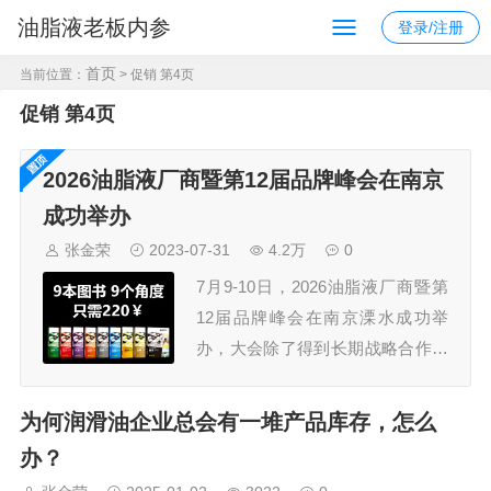
油脂液老板内参
登录/注册
首页
当前位置：
> 促销 第4页
促销 第4页
2026油脂液厂商暨第12届品牌峰会在南京
成功举办
张金荣
2023-07-31
4.2万
0
7月9-10日，2026油脂液厂商暨第
12届品牌峰会在南京溧水成功举
办，大会除了得到长期战略合作伙
伴久润润滑科技（上海）有限公
司、江苏汤姆智能装备有限公司的
为何润滑油企业总会有一堆产品库存，怎么
鼎力支持外，还获得了30多家规模
办？
企业的认可，参会嘉宾300+，组委