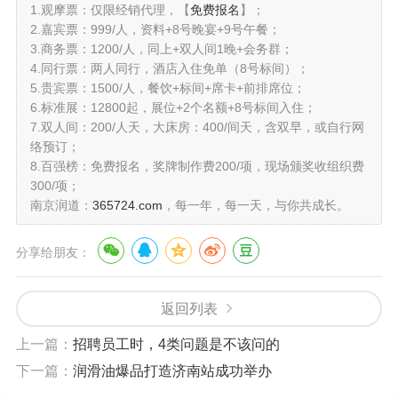
1.观摩票：仅限经销代理，【
免费报名
】；
2.嘉宾票：999/人，资料+8号晚宴+9号午餐；
3.商务票：1200/人，同上+双人间1晚+会务群；
4.同行票：两人同行，酒店入住免单（8号标间）；
5.贵宾票：1500/人，餐饮+标间+席卡+前排席位；
6.标准展：12800起，展位+2个名额+8号标间入住；
7.双人间：200/人天，大床房：400/间天，含双早，或自行网
络预订；
8.百强榜：免费报名，奖牌制作费200/项，现场颁奖收组织费
300/项；
南京润道：
365724.com
，每一年，每一天，与你共成长。
分享给朋友：
返回列表
上一篇：
招聘员工时，4类问题是不该问的
下一篇：
润滑油爆品打造济南站成功举办