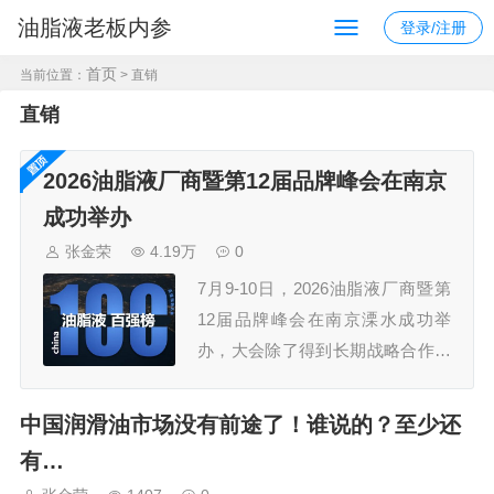
油脂液老板内参
登录/注册
首页
当前位置：
> 直销
直销
2026油脂液厂商暨第12届品牌峰会在南京
成功举办
张金荣
4.19万
0
7月9-10日，2026油脂液厂商暨第
12届品牌峰会在南京溧水成功举
办，大会除了得到长期战略合作伙
伴久润润滑科技（上海）有限公
司、江苏汤姆智能装备有限公司的
中国润滑油市场没有前途了！谁说的？至少还
鼎力支持外，还获得了30多家规模
有…
企业的认可，参会嘉宾300+，组委