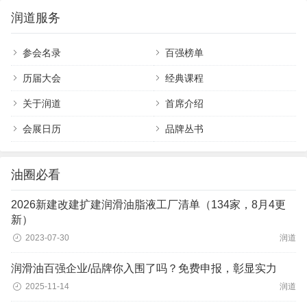
润道服务
参会名录
百强榜单
历届大会
经典课程
关于润道
首席介绍
会展日历
品牌丛书
油圈必看
2026新建改建扩建润滑油脂液工厂清单（134家，8月4更
新）
2023-07-30
润道
润滑油百强企业/品牌你入围了吗？免费申报，彰显实力
2025-11-14
润道