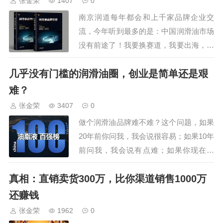
张金荣
1407
0
会还安排了参观车油尿素液领导品
南京润道每年都会和上千家品牌企业交
牌，占地195亩的可兰素工厂，特
流，今年听到最多的是：中国润滑油市场
种润滑脂企业，占…
没有前途了！我要换赛道，我要出海，我
要躺平…问为什么，说：这不是秃子头上
几乎没有门槛的润滑油圈，创业是简单还是艰
的虱子明白着的吗？新能源车如火如荼，
柴机油换油周期5、6万，汽机油的换油周
难？
期也向2万发展，市场惨淡啊！听起来好
张金荣
3407
0
有道理，可这是错把大势当成了个体，正
做个润滑油品牌难不难？这个问题，如果
如过去，穷苦…
20年前你问我，我会说很容易；如果10年
前问我，我会说有点难；如果你现在问
我，我会说：它既是世界上最简单的生
真相：直销卖货300万，比你渠道销售1000万
意，也是人世间最艰难的生意，说简单，
是养家糊口容易，说艰难，是做大规模做
还赚钱
成品牌很难很难，这种简单与艰难，构成
张金荣
1962
0
了润滑油圈最核心的悖论。1、“简单”的