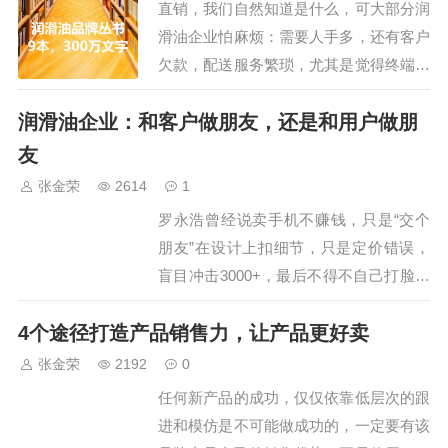
直销，我们自然知道是什么，可大部分润
表象：极低…
滑油企业怕麻烦：需要人手多，还有客户
欠款，配送服务繁琐，尤其是觉得终端门
店都是小门小户，想做大规模，太慢。其
润滑油企业：和客户做朋友，还是和用户做朋
实，这是一个误区，直销，并不代表规模
难上，反而，能实现利润的几倍增长。先
友
用目前主流的SP举例，出厂价78，扣除
张金荣
2614
1
制造成本、销售佣金、渠道返利、物流配
罗永浩曾经说卖手机不赚钱，只是“交个
送、广宣支…
朋友”在设计上扣细节，只是定价错误，
盲目冲击3000+，最后不得不自己打脸下
调千元，功败垂成，但很多人还是喜欢锤
4个途径打造产品销售力，让产品更好卖
子手机手感和软件。但他这句话还是很有
深意的，放到今天的语境里又可以划分两
张金荣
2192
0
种情况：到底是和客户（经销商）做朋
任何新产品的成功，仅仅依靠低层次的跟
友，还是和用户（消费者）做朋友。这两
进和模仿是不可能做成功的，一定要有该
种分类也许…