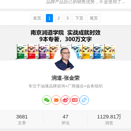
品牌产品自己的销售优势，不是使用了什
么高科技，而是让产品具有销售力，强大
的产品力主要表现在：价格有引力；产品
首页
1
2
3
下页
尾页
有引力；运营有新意；渠道有特色。1、
价格有冲击力：一般表现在市场饱和的产
品，基本上是在产品技术相对成熟阶段，
跟进厂家推出…
润道-张金荣
专注于油液品牌咨询+厂商撮合+会务组织
3681
47
1129.81万
文章
评论
浏览