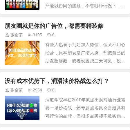
产能以协同的尴尬，不管哪种情况下，无
谓的库存总会出现。按说，增量市场下，
由于【牛鞭效应】，需求信息不断向上传
朋友圈就是你的广告位，都需要精装修
递，层层加码，造成库存增加，但为什
张金荣
3105
0
么，明明市场需求不足，还是会出现库存
有些人热衷于到处加人微信，但又不用心
短期呢？正常情况下，客户说预测是100
经营，原本初衷是广结人脉，却把自己的
件，销售不信任…
朋友圈屏蔽，或者设置成三天可见，说是
朋友圈其实更多是广告圈，是展示自己的
绝佳平台，也是让人对你有更深了解的渠
没有成本优势下，润滑油价格战怎么打？
道，真正的朋友不会在微信或朋友圈里腻
张金荣
2964
0
歪，而是聚在一起吃饭聊天神侃。正因为
润道学院早在2010年就提出润滑油行业需
是广告，所以我们就要考虑好投放效果，
要一场价格战，还专题点名昆仑是最具有
不能盲目的发…
可行性的品牌，但很多品牌却不敢实施，
反而借助各种所谓行情、趋势来涨价，直