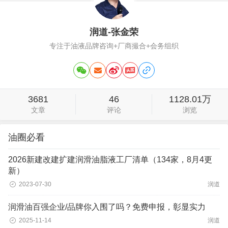
润道-张金荣
专注于油液品牌咨询+厂商撮合+会务组织
3681
46
1128.01万
文章
评论
浏览
油圈必看
2026新建改建扩建润滑油脂液工厂清单（134家，8月4更
新）
2023-07-30
润道
润滑油百强企业/品牌你入围了吗？免费申报，彰显实力
2025-11-14
润道