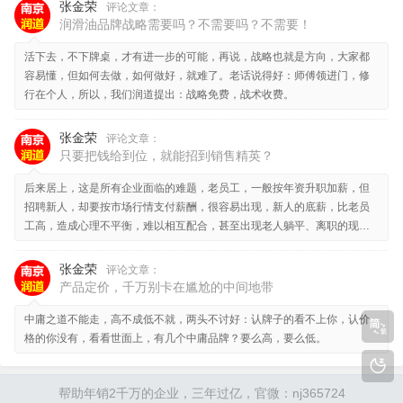
张金荣
评论文章：
润滑油品牌战略需要吗？不需要吗？不需要！
活下去，不下牌桌，才有进一步的可能，再说，战略也就是方向，大家都
容易懂，但如何去做，如何做好，就难了。老话说得好：师傅领进门，修
行在个人，所以，我们润道提出：战略免费，战术收费。
张金荣
评论文章：
只要把钱给到位，就能招到销售精英？
后来居上，这是所有企业面临的难题，老员工，一般按年资升职加薪，但
招聘新人，却要按市场行情支付薪酬，很容易出现，新人的底薪，比老员
工高，造成心理不平衡，难以相互配合，甚至出现老人躺平、离职的现
象。
张金荣
评论文章：
产品定价，千万别卡在尴尬的中间地带
中庸之道不能走，高不成低不就，两头不讨好：认牌子的看不上你，认价
格的你没有，看看世面上，有几个中庸品牌？要么高，要么低。
帮助年销2千万的企业，三年过亿，官微：nj365724