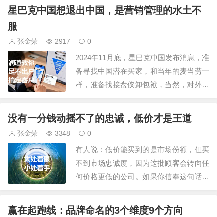
到2023年价格战才有苗头，2024年大家开
星巴克中国想退出中国，是营销管理的水土不
始有了共识，我们预测，2025年，在品牌
服
袪魅，市场萎缩的大势下，价格战将全面
张金荣
2917
0
爆发。但价格战不是随便打的，如果…
2024年11月底，星巴克中国发布消息，准
备寻找中国潜在买家，和当年的麦当劳一
样，准备找接盘侠卸包袱，当然，对外说
法很委婉：包括出售该业务股份，引入当
地合作伙伴，并非正式地评估了包括国内
没有一分钱动摇不了的忠诚，低价才是王道
私募股权公司在内的潜在投资者的兴趣。
张金荣
3348
0
而现在，星巴克当前的出境，可比麦当劳
有人说：低价能买到的是市场份额，但买
的处境困难多了。星巴克新任CEO说，他
不到市场忠诚度，因为这批顾客会转向任
正在…
何价格更低的公司。如果你信奉这句话，
你的公司会很惨的：客户都跑到友商那里
了。因为，没有一个人和自己的钱包过不
赢在起跑线：品牌命名的3个维度9个方向