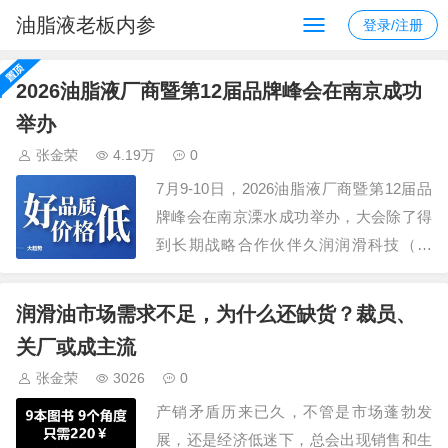
油脂液老板内参
登录/注册
2026油脂液厂商暨第12届品牌峰会在南京成功
举办
张金荣
4.19万
0
7月9-10日，2026油脂液厂商暨第12届品
牌峰会在南京溧水成功举办，大会除了得
到长期战略合作伙伴久润润滑科技（上
海）有限公司、江苏汤姆智能装备有限公
司的鼎力支持外，还获得了30多家规模企
润滑油市场需求不足，为什么还缺货？裁员、
业的认可，参会嘉宾300+，组委会还安排
关厂或成主流
了参观车油尿素液领导品牌，占地195亩
张金荣
3026
0
的可兰素工厂，特种润滑脂企业，占…
产销矛盾历来已久，不管是市场蓬勃发
展，还是经济低迷下，总会出现销售和生