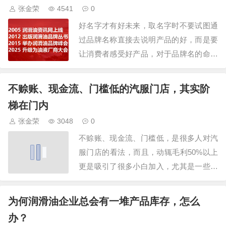
去，同样的东西，牌子不同，一个是10
张金荣
4541
0
块，一个是5块，干什么傻乎乎的花40块
好名字才有好未来，取名字时不要试图通
呢？同一个产品，其价格越低，就等于客
过品牌名称直接去说明产品的好，而是要
户付出的成…
让消费者感受好产品，对于品牌名的命名
方向可以从产品、从消费者、从企业经营
这3个维度9个方向出发去思考。1、从产
不赊账、现金流、门槛低的汽服门店，其实阶
品出发，有功能卖点、产品属性两个方
梯在门内
向。功能卖点方向：在品牌名称中体现产
张金荣
3048
0
品功能卖点，带给消费者的利益，让人看
不赊账、现金流、门槛低，是很多人对汽
到名字就能联…
服门店的看法，而且，动辄毛利50%以上
更是吸引了很多小白加入，尤其是一些连
锁平台，更有引流辅导等支持，似乎加入
就能淘到真金白银，反正汽车都需要保
为何润滑油企业总会有一堆产品库存，怎么
养、维修，似乎是这样，其实却忘了综合
办？
考虑。首先，2024年1至9月，我国汽车产