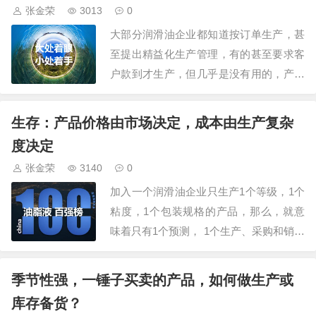
张金荣
3013
0
销量分别为2147万辆和2157.1万辆，…
大部分润滑油企业都知道按订单生产，甚
至提出精益化生产管理，有的甚至要求客
户款到才生产，但几乎是没有用的，产品
库存依旧不断堆积，尤其是一些冷门产品
更是在角落吃灰，这是怎么回事，有改善
生存：产品价格由市场决定，成本由生产复杂
的办法吗？我们日常生活中，买米买菜都
度决定
会安排一些富裕，像鱼肉等食材，还会多
张金荣
3140
0
买一些，放在冰箱里，原因很简单：一是
加入一个润滑油企业只生产1个等级，1个
没必要每天去…
粘度，1个包装规格的产品，那么，就意
味着只有1个预测， 1个生产、采购和销售
计划，这时候1L机油的单位成本为10块。
现在，为了应对市场的多样化需求，公司
季节性强，一锤子买卖的产品，如何做生产或
决定生产8个等级、4个粘度、3种包装规
库存备货？
格（不含颜色区分）的产品，那么，就意