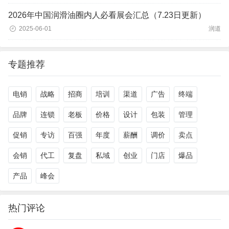
2026年中国润滑油圈内人必看展会汇总（7.23日更新）
2025-06-01
润道
专题推荐
电销
战略
招商
培训
渠道
广告
终端
品牌
连锁
老板
价格
设计
包装
管理
促销
专访
百强
年度
薪酬
调价
卖点
会销
代工
复盘
私域
创业
门店
爆品
产品
峰会
热门评论