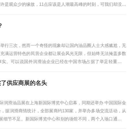
许是观众少的缘故，11点应该是人潮最高峰的时刻，可我们却没有
届…
？
要举行三次，然而一个奇怪的现象却让国内油品圈人士大感尴尬，无
是充满运营特色的民营企业都让展会风光无限，但始终无法掩盖多数
事实。可以说国外润滑油企业已经在中国市场占据了举足轻重的地
了众多脍炙人口的…
实了供应商展的名头
上海国际润滑油品展在上海新国际博览中心启幕，同期还举办 中国国际金
，据润滑商情统计，全部展商约130家，并举办多场交流活动，从
参展细节不足。新国际博览中心和别的场馆不同，两个入场口通往特
为…