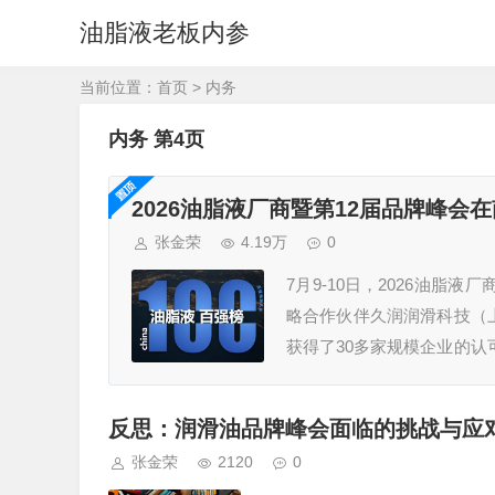
油脂液老板内参
当前位置：
首页
>
内务
内务 第4页
2026油脂液厂商暨第12届品牌峰会
张金荣
4.19万
0
7月9-10日，2026油脂
略合作伙伴久润润滑科技（
获得了30多家规模企业的认
占地195亩的可兰素工厂，
反思：润滑油品牌峰会面临的挑战与应
张金荣
2120
0