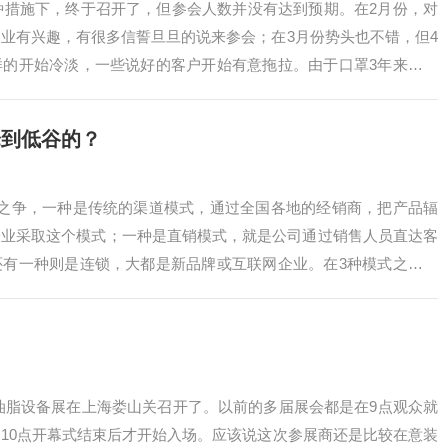
多种措施下，终于召开了，但参会人数并没有达到预期。在2月份，对
业有兴趣，有很多信誓旦旦的说来参会；在3月份势头也不错，但4
样的开始冷淡，一些说好的客户开始有意拖拉。由于口罩3年来，很
个月来先…
峰到低谷的？
式之争，一种是传统的渠道模式，通过全国各地的经销商，把产品辐
企业采取这个模式；一种是直销模式，就是公司通过销售人员直达客
还有一种则是连锁，大都是新品牌或互联网企业。在3种模式之外，
牌，则采取中心…
润滑油脂设备展在上海娄山关召开了。以前的多届展会都是在9点观众就
10点开幕式结束后才开始入场。应该说这次参展商还是比较在意装