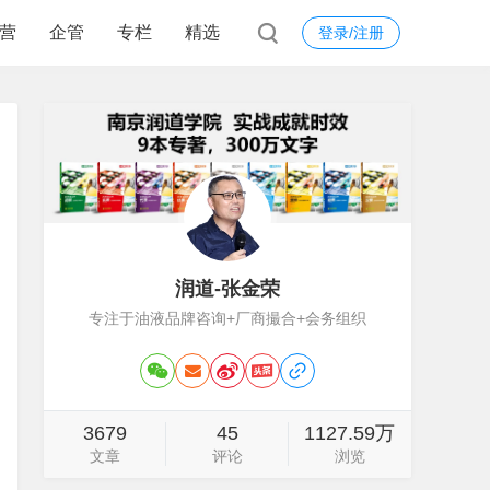
营
企管
专栏
精选
登录/注册
润道-张金荣
专注于油液品牌咨询+厂商撮合+会务组织
3679
45
1127.59万
文章
评论
浏览