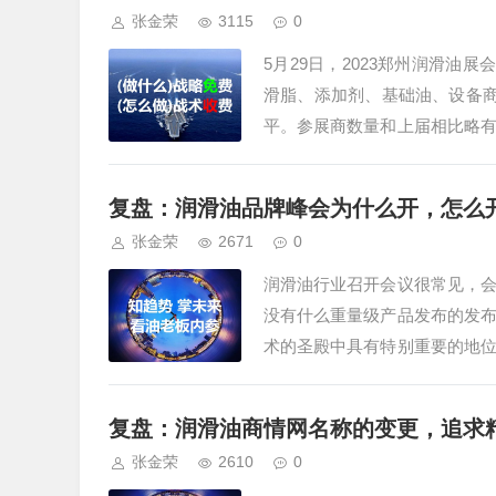
张金荣
3115
0
5月29日，2023郑州润滑油
滑脂、添加剂、基础油、设备商
平。参展商数量和上届相比略
超过的，可喜的是，润滑油周边
复盘：润滑油品牌峰会为什么开，怎么
张金荣
2671
0
润滑油行业召开会议很常见，
没有什么重量级产品发布的发
术的圣殿中具有特别重要的地
为你掌握的各种装逼姿势，在峰
复盘：润滑油商情网名称的变更，追求
张金荣
2610
0