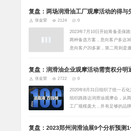
复盘：两场润滑油工厂观摩活动的得与
张金荣
2124
0
2023年7月10日开始筹备
两种备选方案，意向客户多达3
意向客户20多家，第二周则是
21家客户，30多人。圣保路…
复盘：润滑油企业观摩活动需责权分明
张金荣
2722
0
2020年8月31日组织了统一石
组织路路达润滑油观摩会，从
工厂规模庞大，并有足够的品
会自驾过去，一些远距离的也…
复盘：2023郑州润滑油展9个分析预测