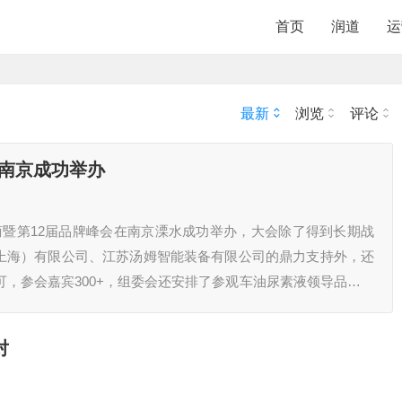
首页
润道
运
最新
浏览
评论
在南京成功举办
液厂商暨第12届品牌峰会在南京溧水成功举办，大会除了得到长期战
上海）有限公司、江苏汤姆智能装备有限公司的鼎力支持外，还
可，参会嘉宾300+，组委会还安排了参观车油尿素液领导品牌，
特种润滑脂企业，占…
对