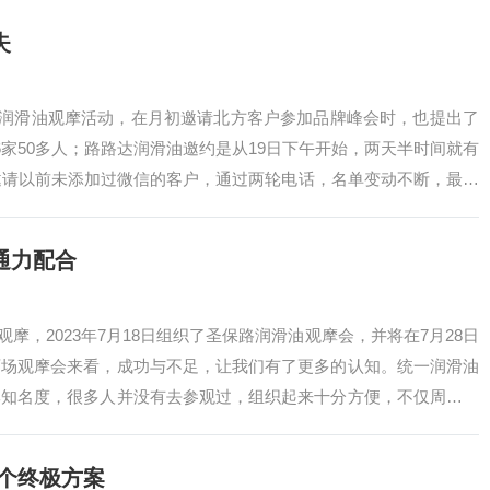
失
圣保路润滑油观摩活动，在月初邀请北方客户参加品牌峰会时，也提出了
6家50多人；路路达润滑油邀约是从19日下午开始，两天半时间就有
邀请以前未添加过微信的客户，通过两轮电话，名单变动不断，最终
通力配合
化观摩，2023年7月18日组织了圣保路润滑油观摩会，并将在7月28日
两场观摩会来看，成功与不足，让我们有了更多的认知。统一润滑油
牌知名度，很多人并没有去参观过，组织起来十分方便，不仅周边的
1个终极方案