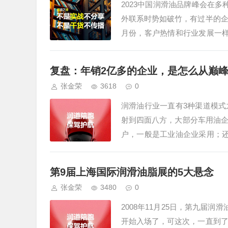
2023中国润滑油品牌峰会在
外联系时势如破竹，有过半的企
月份，客户热情和行业发展一
多企业没有召开经销商会议，几
复盘：年销2亿多的企业，是怎么从巅
张金荣
3618
0
润滑油行业一直有3种渠道模
射到四面八方，大部分车用油
户，一般是工业油企业采用；
还有分公司模式，一些主机厂品
第9届上海国际润滑油脂展的5大悬念
张金荣
3480
0
2008年11月25日，第九届
开始入场了，可这次，一直到了