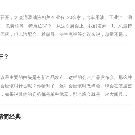
展会召开，大会润滑油液相关企业有120余家，含车用油、工业油、润
、包装桶等，特展位37个，从这次展会上，我们看到：1、总量持
有回落，但比汽配会、雅森展、法兰克福等会议来说，总量还是远远
配套…
开？
会议最主要的由头是有新产品发布，这样的会叫产品发布会。那么并
布会应该叫什么呢？你猜对了，这种会应该叫做峰会。峰会在装逼艺
位，如果说其他的姿势都是单种武器，那么峰会就是一次大阅兵。因
会当中必须有综…
精简经典