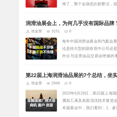
饰了，整个会场也比较整洁，或
看到上届的场面。总体来说，这
润滑油展会上，为何几乎没有国际品牌
张金荣
3151
0
每年中国润滑油展会和汽配会
论是特大型的国有双中公司还
外企与这类油品交易会绝缘的
位，它们在消费者这个层面树立
第22届上海润滑油品展的7个总结，坐
张金荣
2948
0
2023年6月29日，第22届
属加工液及表面清洗技术展览会
本届展会中，我们看到：1、
定的展区，并不互通，组委会并