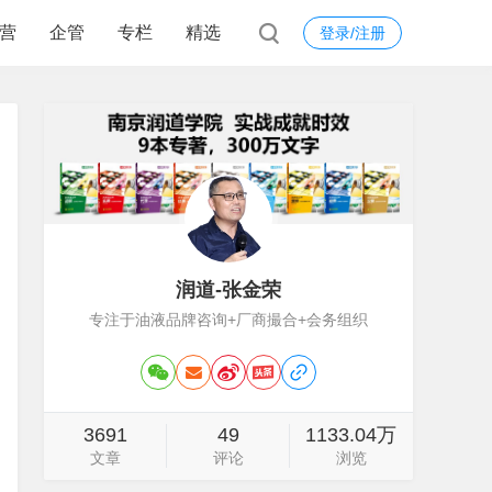
营
企管
专栏
精选
登录/注册
润道-张金荣
专注于油液品牌咨询+厂商撮合+会务组织
3691
49
1133.04万
文章
评论
浏览