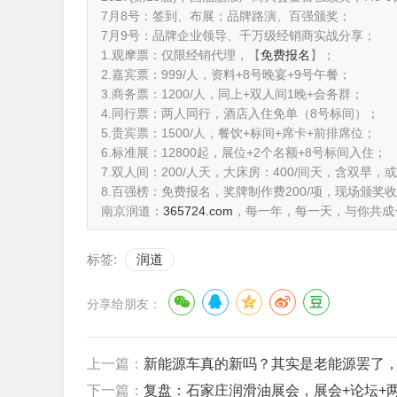
7月8号：签到、布展；品牌路演、百强颁奖；
7月9号：品牌企业领导、千万级经销商实战分享；
1.观摩票：仅限经销代理，【
免费报名
】；
2.嘉宾票：999/人，资料+8号晚宴+9号午餐；
3.商务票：1200/人，同上+双人间1晚+会务群；
4.同行票：两人同行，酒店入住免单（8号标间）；
5.贵宾票：1500/人，餐饮+标间+席卡+前排席位；
6.标准展：12800起，展位+2个名额+8号标间入住；
7.双人间：200/人天，大床房：400/间天，含双早
8.百强榜：免费报名，奖牌制作费200/项，现场颁奖收
南京润道：
365724.com
，每一年，每一天，与你共成
标签:
润道
分享给朋友：
上一篇：
新能源车真的新吗？其实是老能源罢了
下一篇：
复盘：石家庄润滑油展会，展会+论坛+