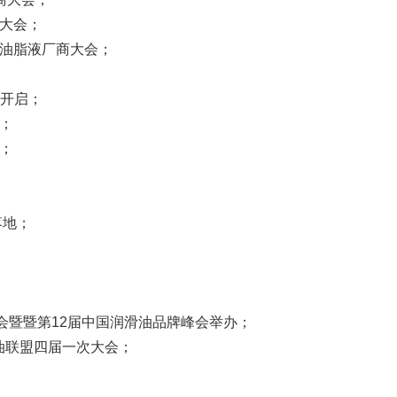
商大会；
国油脂液厂商大会；
榜开启；
会；
式；
落地；
销大会暨暨第12届中国润滑油品牌峰会举办；
滑油联盟四届一次大会；