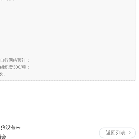
，或自行网络预订；
组织费300/项；
长。
，狼没有来
返回列表
两会