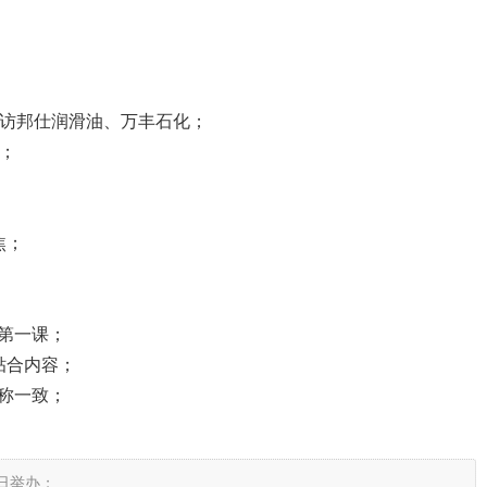
走访邦仕润滑油、万丰石化；
会；
焦；
年第一课；
贴合内容；
名称一致；
9日举办；