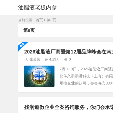
油脂液老板内参
当前位置：
首页
> 第8页
第8页
2026油脂液厂商暨第12届品牌峰会在
张金荣
4.19万
0
7月9-10日，2026油脂液
伙伴久润润滑科技（上海）有限
规模企业的认可，参会嘉宾30
工厂，特种润滑脂企业，占…
找润道做企业全案咨询服务，你们会承