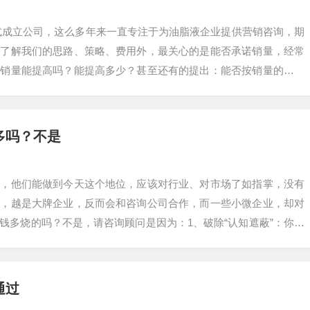
年正式成立公司，这么多年来一直专注于为油脂液企业提供营销咨询，期
了了解我们的思路、策略、费用外，最关心的是能否承诺销量，经常
的销量能提高吗？能提高多少？甚至还有的提出：能否按销量的提升
确的告…
多吗？不是
说，他们能做到今天这个地位，应该对行业、对市场了如指掌，没有
反，越是大牌企业，反而会和咨询公司合作，而一些小微企业，却对
钱多烧的吗？不是，请咨询顾问是因为：1、破除“认知遮蔽”：你需
害，都无法…
通过