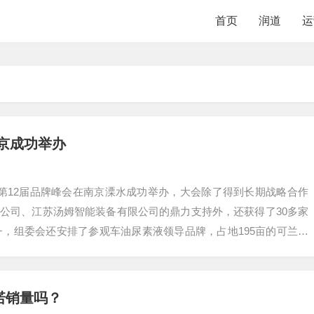
首页
润道
运
南京成功举办
厂商暨第12届品牌峰会在南京溧水成功举办，大会除了得到长期战略合作
公司、江苏汤姆智能装备有限公司的鼎力支持外，还获得了30多家
0+，组委会还安排了参观车油尿素液领导品牌，占地195亩的可兰素
诺销量吗？