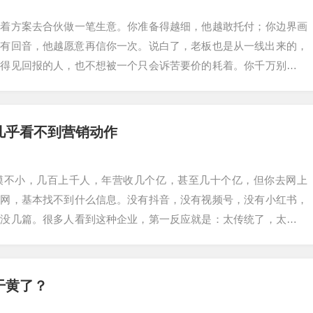
带着方案去合伙做一笔生意。你准备得越细，他越敢托付；你边界画
越有回音，他越愿意再信你一次。说白了，老板也是从一线出来的，
看得见回报的人，也不想被一个只会诉苦要价的耗着。你千万别说，
只要做销售的…
几乎看不到营销动作
模不小，几百上千人，年营收几个亿，甚至几十个亿，但你去网上
官网，基本找不到什么信息。没有抖音，没有视频号，没有小红书，
都没几篇。很多人看到这种企业，第一反应就是：太传统了，太老派
在话，很多时候不…
干黄了？