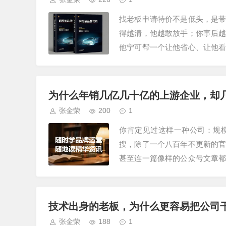
找老板申请特价不是低头，是
得越清，他越敢放手；你事后
他宁可帮一个让他省心、让他
你没有申请过特价/政策/支持。
为什么年销几亿几十亿的上游企业，却
张金荣
200
1
你肯定见过这样一种公司：规
搜，除了一个八百年不更新的
甚至连一篇像样的公众号文章
了，完全不懂互联网。但说句实
技术出身的老板，为什么更容易把公司
张金荣
188
1