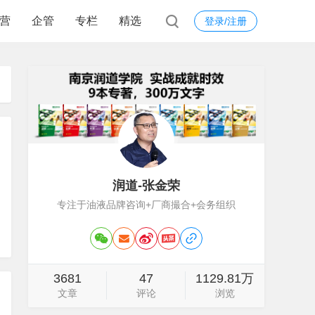
营
企管
专栏
精选
登录/注册
润道-张金荣
专注于油液品牌咨询+厂商撮合+会务组织
3681
47
1129.81万
文章
评论
浏览