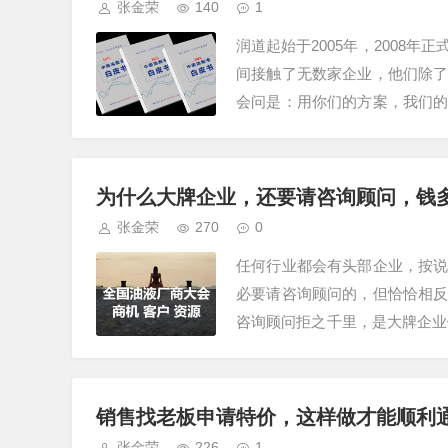
张金荣
140
1
润道起始于2005年，2008
间接触了无数家企业，他们除
会问是：用你们的方案，我们
额，给予对应的酬金。但我们明
为什么大牌企业，还要请咨询顾问，钱
张金荣
270
0
任何行业都会有头部企业，按
必要请咨询顾问的，但恰恰相
咨询顾问拒之千里，是大牌企业
要一只天眼不管一家公司多么厉
销售找老板申请特价，这样做才能顺利
张金荣
226
1