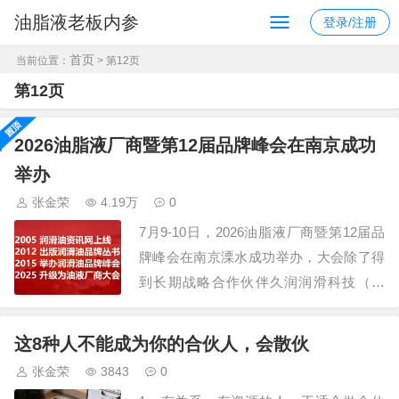
油脂液老板内参
登录/注册
首页
当前位置：
> 第12页
第12页
2026油脂液厂商暨第12届品牌峰会在南京成功
举办
张金荣
4.19万
0
7月9-10日，2026油脂液厂商暨第12届品
牌峰会在南京溧水成功举办，大会除了得
到长期战略合作伙伴久润润滑科技（上
海）有限公司、江苏汤姆智能装备有限公
司的鼎力支持外，还获得了30多家规模企
这8种人不能成为你的合伙人，会散伙
业的认可，参会嘉宾300+，组委会还安排
张金荣
3843
0
了参观车油尿素液领导品牌，占地195亩