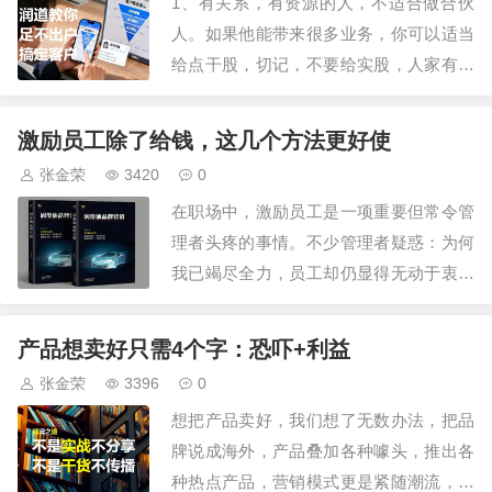
1、有关系，有资源的人，不适合做合伙
的可兰素工厂，特种润滑脂企业，占…
人。如果他能带来很多业务，你可以适当
给点干股，切记，不要给实股，人家有人
脉，有资金，为什么非要跟你绑在一起
呢？也许隔行如隔山，人家就想找个合伙
激励员工除了给钱，这几个方法更好使
人试试水，如果投资失败，最多就是花钱
张金荣
3420
0
买经验，没啥损失，如果投资成功，把事
在职场中，激励员工是一项重要但常令管
业做起来了。人品好的，还能跟你合作共
理者头疼的事情。不少管理者疑惑：为何
赢，人品不好的…
我已竭尽全力，员工却仍显得无动于衷？
其实，激励并非需要长篇累牍，也不一定
是金钱开道。有时候，简单的几句话就能
产品想卖好只需4个字：恐吓+利益
激发员工的工作热情，激发他们的潜能。
张金荣
3396
0
1、信任的力量：“我相信你能行！”作为领
想把产品卖好，我们想了无数办法，把品
导者，首先要对员工展现出足够的信任。
牌说成海外，产品叠加各种噱头，推出各
信任他们…
种热点产品，营销模式更是紧随潮流，至