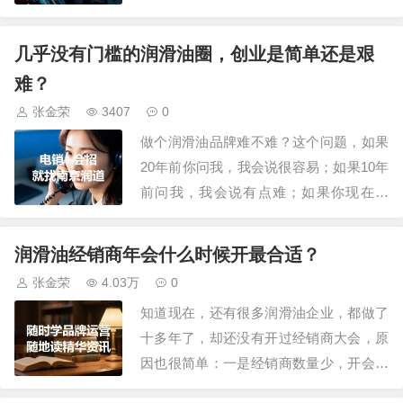
于客情、私域、引流、赋能、留存、连
锁、联合、国潮等，更是层出不穷，但这
几乎没有门槛的润滑油圈，创业是简单还是艰
些都是术，不是道。卖好产品，其实就是
难？
4个字，恐吓+利益。恐吓是损失危害，利
张金荣
3407
0
益是好处收获。润滑油企业客户无法两
做个润滑油品牌难不难？这个问题，如果
种，一个是卖货…
20年前你问我，我会说很容易；如果10年
前问我，我会说有点难；如果你现在问
我，我会说：它既是世界上最简单的生
意，也是人世间最艰难的生意，说简单，
润滑油经销商年会什么时候开最合适？
是养家糊口容易，说艰难，是做大规模做
张金荣
4.03万
0
成品牌很难很难，这种简单与艰难，构成
知道现在，还有很多润滑油企业，都做了
了润滑油圈最核心的悖论。1、“简单”的表
十多年了，却还没有开过经销商大会，原
象：极低…
因也很简单：一是经销商数量少，开会没
有氛围；二是不知道怎么开会，安排什么