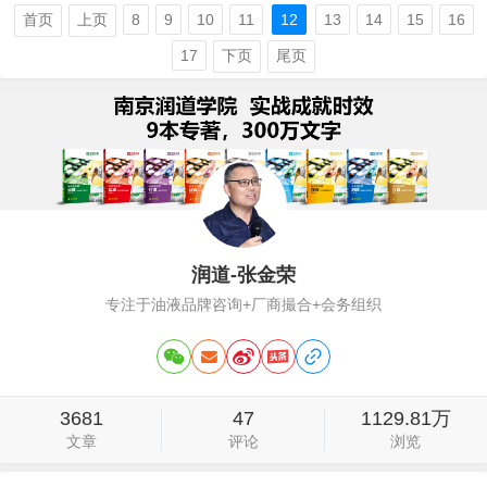
内容，自己说些什么；三是觉得开会是个
首页
上页
8
9
10
11
12
13
14
15
16
亏本生意，要安排食宿、游乐，不划算。
17
下页
尾页
这么想，其实是把大会误解了，经销商大
会需要开，而是非常需开。开会可以传递
精神，比如新…
润道-张金荣
专注于油液品牌咨询+厂商撮合+会务组织
3681
47
1129.81万
文章
评论
浏览