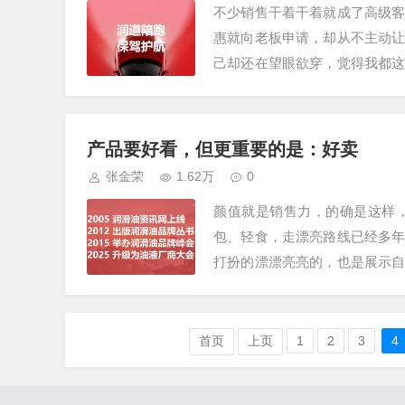
不少销售干着干着就成了高级
惠就向老板申请，却从不主动
己却还在望眼欲穿，觉得我都
响应，忘了销售的核心是引导成
产品要好看，但更重要的是：好卖
张金荣
1.62万
0
颜值就是销售力，的确是这样
包、轻食，走漂亮路线已经多
打扮的漂漂亮亮的，也是展示
和故宫、国家地理等合作，也有
首页
上页
1
2
3
4