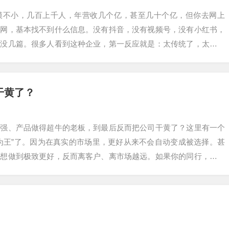
模不小，几百上千人，年营收几个亿，甚至几十个亿，但你去网上
官网，基本找不到什么信息。没有抖音，没有视频号，没有小红书，
都没几篇。很多人看到这种企业，第一反应就是：太传统了，太老派
在话，很多时候不…
干黄了？
超强、产品做得超牛的老板，到最后反而把公司干黄了？这里有一个
为王”了。因为在真实的市场里，更好从来不会自动变成被选择。甚
越想做到极致更好，反而离客户、离市场越远。如果你的同行，在这
了，功能差不…