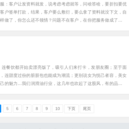
客服：客户让发资料就发，说考虑考虑就等，问啥答啥，要折扣要优
让客户签单打款，结果，客户要么敷衍，要么拿了资料就没下文，自
这样做了，你怎么还不领情？问题不在客户，在你把服务做成了被动
交。销售，要知…
，连餐饮都开始卖漂亮饭了，吸引人们来打卡，发朋友圈；至于面
年，连甜度过份的脏脏包也能成为潮流；更别说女为悦己者容，美女
自己的魅力…我们润滑油行业，这几年也吹起了这股风，有的品牌还
的推出国画、山水…
5
6
7
8
9
10
下页
尾页