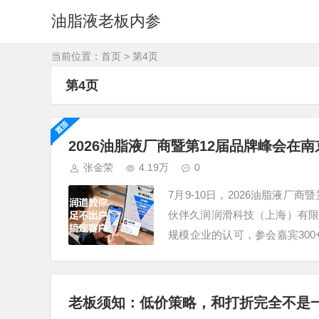
油脂液老板内参
当前位置：
首页
> 第4页
第4页
2026油脂液厂商暨第12届品牌峰会在
张金荣
4.19万
0
7月9-10日，2026油脂液
伙伴久润润滑科技（上海）有限
规模企业的认可，参会嘉宾30
工厂，特种润滑脂企业，占…
老板须知：低价策略，和打折完全不是