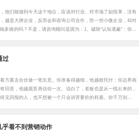
说，他们能做到今天这个地位，应该对行业、对市场了如指掌，没有
反，越是大牌企业，反而会和咨询公司合作，而一些小微企业，却对
钱多烧的吗？不是，请咨询顾问是因为：1、破除“认知遮蔽”：你需
害，都无法…
通过
带着方案去合伙做一笔生意。你准备得越细，他越敢托付；你边界画
越有回音，他越愿意再信你一次。说白了，老板也是从一线出来的，
看得见回报的人，也不想被一个只会诉苦要价的耗着。你千万别说，
只要做销售的…
几乎看不到营销动作