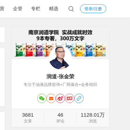
营
企管
专栏
精选
登录/注册
润道-张金荣
专注于油液品牌咨询+厂商撮合+会务组织
3681
46
1128.01万
文章
评论
浏览