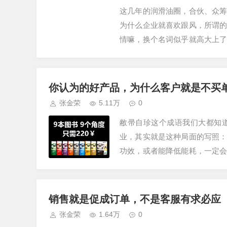
这几年的润滑油圈，合伙、众
为什么企业就喜欢跟风，所谓
情嘛，换个名词似乎就高大上
电视影音，如今是网络直播等，
你认为的好产品，为什么客户就是不买
张金荣
5.11万
0
敝帚自珍这个成语我们大都知
业，其实就是这种局面的写照
功效，或者能降低能耗，一定
维持。以为是销售不力，就找销
销售就是促成订单，不是客服有求必应
张金荣
1.64万
0