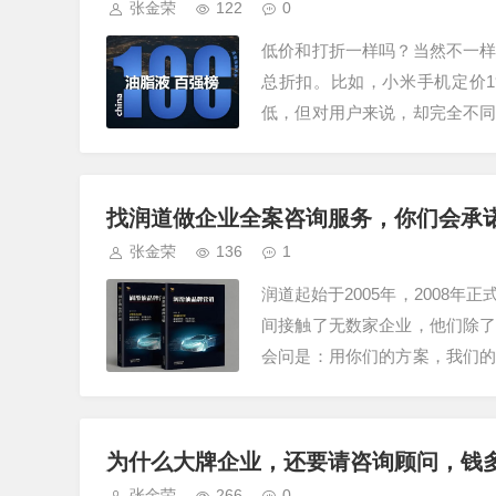
张金荣
122
0
低价和打折一样吗？当然不一
总折扣。比如，小米手机定价19
低，但对用户来说，却完全不
的市场操作。市场上，有走高价
找润道做企业全案咨询服务，你们会承
张金荣
136
1
润道起始于2005年，2008
间接触了无数家企业，他们除
会问是：用你们的方案，我们
额，给予对应的酬金。但我们明
为什么大牌企业，还要请咨询顾问，钱
张金荣
266
0