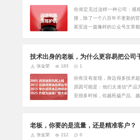
你肯定见过这样一种公司：规
搜，除了一个八百年不更新的
甚至连一篇像样的公众号文章
了，完全不懂互联网。但说句实
技术出身的老板，为什么更容易把公司
张金荣
183
1
你有没有发现，身边很多技术
原因可能是：他们太迷信“产品
至很多时候，你越死磕产品、
个领域已经做得很成熟、很稳定
老板，你要的是流量，还是精准客户？
张金荣
212
0