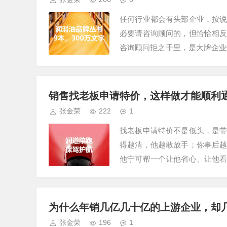
任何行业都会有头部企业，按
必要请咨询顾问的，但恰恰相
咨询顾问拒之千里，是大牌企业
要一只天眼不管一家公司多么厉
销售找老板申请特价，这样做才能顺利
张金荣
222
1
找老板申请特价不是低头，是
得越清，他越敢放手；你事后
他宁可帮一个让他省心、让他
你没有申请过特价/政策/支持。
为什么年销几亿几十亿的上游企业，却
张金荣
196
1