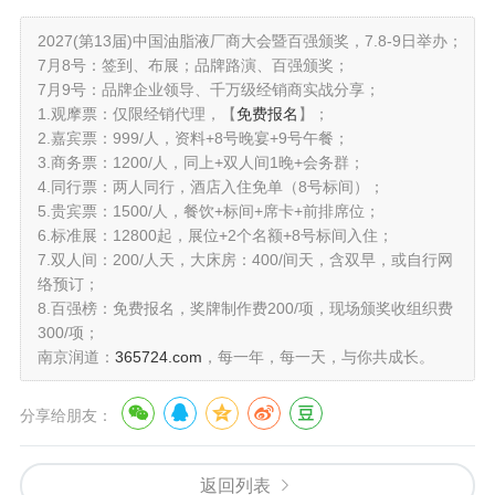
2027(第13届)中国油脂液厂商大会暨百强颁奖，7.8-9日举办；
7月8号：签到、布展；品牌路演、百强颁奖；
7月9号：品牌企业领导、千万级经销商实战分享；
1.观摩票：仅限经销代理，【
免费报名
】；
2.嘉宾票：999/人，资料+8号晚宴+9号午餐；
3.商务票：1200/人，同上+双人间1晚+会务群；
4.同行票：两人同行，酒店入住免单（8号标间）；
5.贵宾票：1500/人，餐饮+标间+席卡+前排席位；
6.标准展：12800起，展位+2个名额+8号标间入住；
7.双人间：200/人天，大床房：400/间天，含双早，或自行网
络预订；
8.百强榜：免费报名，奖牌制作费200/项，现场颁奖收组织费
300/项；
南京润道：
365724.com
，每一年，每一天，与你共成长。
分享给朋友：
返回列表