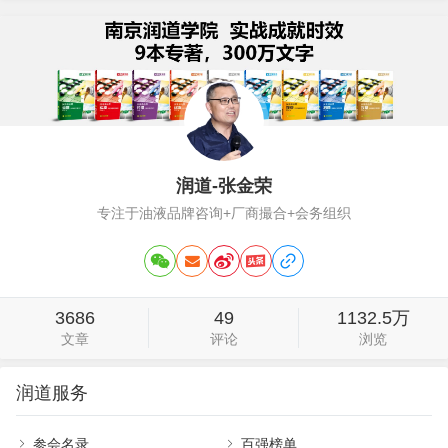
润道-张金荣
专注于油液品牌咨询+厂商撮合+会务组织
3686
49
1132.5万
文章
评论
浏览
润道服务
参会名录
百强榜单