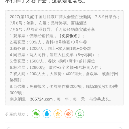
不打碎了牙吞下去，这就是油老板。
2027(第13届)中国油脂液厂商大会暨百强颁奖，7.8-9日举办；
7月8号：签到、布展；品牌路演、百强颁奖；
7月9号：品牌企业领导、千万级经销商实战分享；
1.观摩票：仅限经销代理，【
免费报名
】；
2.嘉宾票：999/人，资料+8号晚宴+9号午餐；
3.商务票：1200/人，同上+双人间1晚+会务群；
4.同行票：两人同行，酒店入住免单（8号标间）；
5.贵宾票：1500/人，餐饮+标间+席卡+前排席位；
6.标准展：12800起，展位+2个名额+8号标间入住；
7.双人间：200/人天，大床房：400/间天，含双早，或自行网
络预订；
8.百强榜：免费报名，奖牌制作费200/项，现场颁奖收组织费
300/项；
南京润道：
365724.com
，每一年，每一天，与你共成长。
分享给朋友：