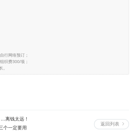
，或自行网络预订；
组织费300/项；
长。
？…离钱太远！
返回列表
三个一定要用