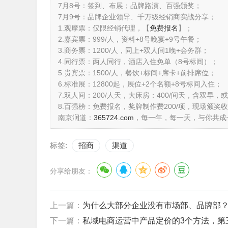
7月8号：签到、布展；品牌路演、百强颁奖；
7月9号：品牌企业领导、千万级经销商实战分享；
1.观摩票：仅限经销代理，【
免费报名
】；
2.嘉宾票：999/人，资料+8号晚宴+9号午餐；
3.商务票：1200/人，同上+双人间1晚+会务群；
4.同行票：两人同行，酒店入住免单（8号标间）；
5.贵宾票：1500/人，餐饮+标间+席卡+前排席位；
6.标准展：12800起，展位+2个名额+8号标间入住；
7.双人间：200/人天，大床房：400/间天，含双早
8.百强榜：免费报名，奖牌制作费200/项，现场颁奖收
南京润道：
365724.com
，每一年，每一天，与你共成
标签:
招商
渠道
分享给朋友：
上一篇：
为什么大部分企业没有市场部、品牌部
下一篇：
私域电商运营中产品定价的3个方法，第