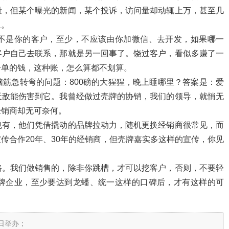
量，但某个曝光的新闻，某个投诉，访问量却动辄上万，甚至几
里。
不是你的客户，至少，不应该由你加微信、去开发，如果哪一
客户自己去联系，那就是另一回事了。饶过客户，看似多赚了一
一单的钱，这种账，怎么算都不划算。
筋急转弯的问题：800磅的大猩猩，晚上睡哪里？答案是：爱
天敌能伤害到它。我曾经做过壳牌的协销，我们的领导，就悄无
经销商却无可奈何。
也有，他们凭借撬动的品牌拉动力，随机更换经销商很常见，而
传合作20年、30年的经销商，但壳牌嘉实多这样的宣传，你见
路。我们做销售的，除非你跳槽，才可以挖客户，否则，不要轻
牌企业，至少要达到龙蟠、统一这样的口碑后，才有这样的可
9日举办；