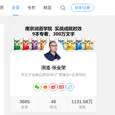
营
企管
专栏
精选
登录/注册
润道-张金荣
专注于油液品牌咨询+厂商撮合+会务组织
3685
48
1131.58万
文章
评论
浏览