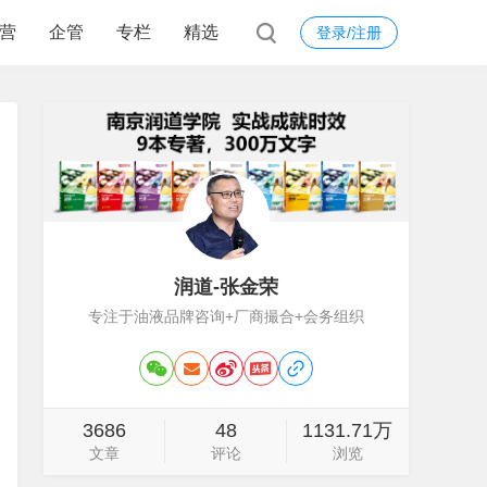
营
企管
专栏
精选
登录/注册
润道-张金荣
专注于油液品牌咨询+厂商撮合+会务组织
3686
48
1131.71万
文章
评论
浏览