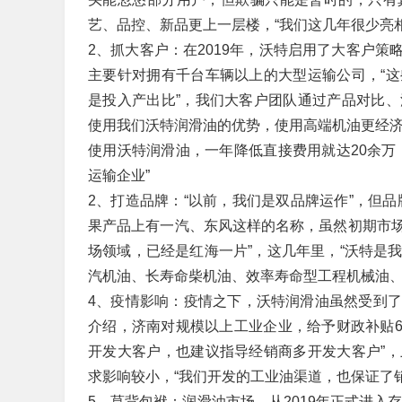
艺、品控、新品更上一层楼，“我们这几年很少亮
2、抓大客户：在2019年，沃特启用了大客户
主要针对拥有千台车辆以上的大型运输公司，“
是投入产出比”，我们大客户团队通过产品对比
使用我们沃特润滑油的优势，使用高端机油更经济，
使用沃特润滑油，一年降低直接费用就达20余万
运输企业”
2、打造品牌：“以前，我们是双品牌运作”，但
果产品上有一汽、东风这样的名称，虽然初期市
场领域，已经是红海一片”，这几年里，“沃特是
汽机油、长寿命柴机油、效率寿命型工程机械油、
4、疫情影响：疫情之下，沃特润滑油虽然受到
介绍，济南对规模以上工业企业，给予财政补贴6
开发大客户，也建议指导经销商多开发大客户”
求影响较小，“我们开发的工业油渠道，也保证了
5、莫背包袱：润滑油市场，从2019年正式进入