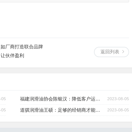
不如厂商打造联合品牌
返回列表
，让伙伴盈利
-05
福建润滑油协会陈银汉：降低客户运营成本永不过时
2023-08-05
-05
道骐润滑油王硕：足够的经销商才能实现品牌跨越
2023-08-05