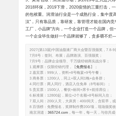
2018环保，2019下滑，2020疫情的三重打
的包袱重。润滑油行业是一个成熟行业，集中度
汰”，只有靠品质，靠研发，靠管理才能在国内竞
工厂，小品牌”方向，一个企业打造一个品牌，但
一个企业毕生做好一个品牌就够了，贪多嚼不烂
2027(第13届)中国油脂液厂商大会暨百强颁奖，7.8-
7月8号：签到、布展；品牌路演、百强颁奖；
7月9号：品牌企业领导、千万级经销商实战分享；
1.观摩票：仅限经销代理，【
免费报名
】；
2.嘉宾票：999/人，资料+8号晚宴+9号午餐；
3.商务票：1200/人，同上+双人间1晚+会务群；
4.同行票：两人同行，酒店入住免单（8号标间）；
5.贵宾票：1500/人，餐饮+标间+席卡+前排席位；
6.标准展：12800起，展位+2个名额+8号标间入住；
7.双人间：200/人天，大床房：400/间天，含双早
8.百强榜：免费报名，奖牌制作费200/项，现场颁奖收
南京润道：
365724.com
，每一年，每一天，与你共成