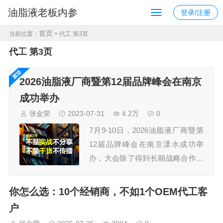
油脂液老板内参
登录/注册
首页
当前位置：
> 代工 第3页
代工 第3页
2026油脂液厂商暨第12届品牌峰会在南京
成功举办
张金荣
2023-07-31
4.2万
0
7月9-10日，2026油脂液厂商暨第
12届品牌峰会在南京溧水成功举
办，大会除了得到长期战略合作伙
伴久润润滑科技（上海）有限公
司、江苏汤姆智能装备有限公司的
你怎么选：10个经销商，不如1个OEM代工客
鼎力支持外，还获得了30多家规模
户
企业的认可，参会嘉宾300+，组委