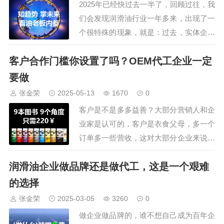
2025年已经快过去一半了，回顾过往，我
主业完全…
们会发现润滑油行业一年多来，出现了一
个很特殊的现象，就是：过去，实体企业
日子过的很滋润，但现在，反而是轻品牌
客户合作门槛你设置了吗？OEM代工企业一定
日子更好过。尤其是2025年，润滑油价格
不断下行，所谓的关税大战调价成了一个
要做
笑话。为什么会出现这个情况呢？先说一
张金荣
2025-05-13
1670
0
个事实：国内润滑油调和厂大大小小近万
客户是不是多多益善？大部分营销人和企
家，…
业家是认可的，客户是衣食父母，多一个
订单多一些营收，这对大部分企业来说是
对的，尤其是做自有品牌的企业，但对
润滑油企业做品牌还是做代工，这是一个艰难
OEM代工业务来说，客户越多可能越麻
烦。做自有品牌，产品线是可控的，比如
的选择
汽机油、柴机油、附属油大都10来款，企
张金荣
2025-03-05
3260
0
业可以提前储备，客户下单时，随时就可
做企业做品牌的，谁不想自己成为百年企
以发货，即使…