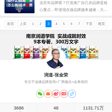
业百年品牌呢？打造推广自己的品牌是核
心重点，即使现在做品牌越来越难，大部
分企业依旧初心不改，这个牌子做不来，
大不了换个牌子继续努力，但先告诉你一
首页
上页
1
2
3
4
5
6
7
下页
尾页
个事实：从2018年起，再也没有一个年销
过亿的新品牌，当然，年销过亿的企业倒
是有几个，他们大都是多品牌运作。这些
品牌也包…
润道-张金荣
专注于油液品牌咨询+厂商撮合+会务组织
3686
48
1131.71万