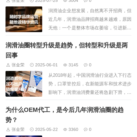
张金荣
2025-07-25
3004
0
会还安排了参观车油尿素液领导品
润滑油企业想发展，自然离不开招商，但
牌，占地195亩的可兰素工厂，特
近几年，润滑油品牌招商越来越难，原因
种润滑脂企业，占…
无他：一个是整体市场在萎缩，引进新的
品牌也难以起到大的改观，还要投入人
润滑油圈转型升级是趋势，但转型和升级是两
力、物力，搞不好就得不偿失；其次是销
售渠道越来越多样化，电商、直播、直
回事
销，零售价格不断被拉低，产品溢价空间
张金荣
2025-06-01
3145
0
都都差不多；再次是推出自有品牌的机油
从2018年起，中国润滑油行业进入下行态
门槛越来越低，几…
势，口罩管控后，在新能源车和技术进步
影响下，润滑油消费量还将急剧下滑，润
滑油企业转型升级是必然的，但转型和升
为什么OEM代工，是今后几年润滑油圈的趋
级是完全两回事，搞不明白可能会折戟，
基业毁于一旦。转型，就是换赛道，属于
势？
逆势而为。比如，格力空调曾经重金投入
张金荣
2025-05-22
3360
0
新能源，甚至还做起手机来，这和格力的