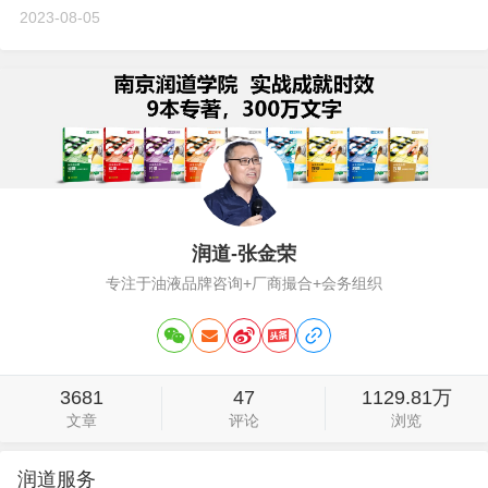
2023-08-05
润道-张金荣
专注于油液品牌咨询+厂商撮合+会务组织
3681
47
1129.81万
文章
评论
浏览
润道服务