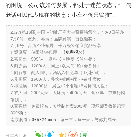
的困境，公司该如何发展，都处于迷茫状态，“一句
老话可以代表现在的状态：小车不倒只管推”。
2027(第13届)中国油脂液厂商大会暨百强颁奖，7.8-9日举办；
7月8号：签到、布展；品牌路演、百强颁奖；
7月9号：品牌企业领导、千万级经销商实战分享；
1.观摩票：仅限经销代理，【
免费报名
】；
2.嘉宾票：999/人，资料+8号晚宴+9号午餐；
3.商务票：1200/人，同上+双人间1晚+会务群；
4.同行票：两人同行，酒店入住免单（8号标间）；
5.贵宾票：1500/人，餐饮+标间+席卡+前排席位；
6.标准展：12800起，展位+2个名额+8号标间入住；
7.双人间：200/人天，大床房：400/间天，含双早，或自行网
络预订；
8.百强榜：免费报名，奖牌制作费200/项，现场颁奖收组织费
300/项；
南京润道：
365724.com
，每一年，每一天，与你共成长。
分享给朋友：