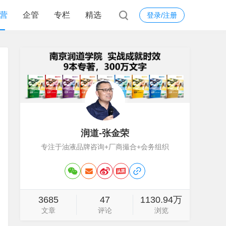
营
企管
专栏
精选
登录/注册
润道-张金荣
专注于油液品牌咨询+厂商撮合+会务组织
3685
47
1130.94万
文章
评论
浏览