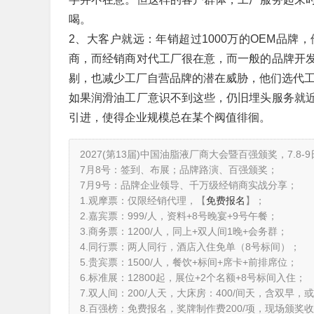
喝。
2、大客户就远：年销超过1000万的OEM品
商，而经销商对代工厂很在意，而一般的品牌开
剔，也减少工厂自营品牌的潜在威胁，他们选代
如果润滑油工厂意识不到这些，仍旧埋头服务就
引进，使得企业规模总在某个阀值徘徊。
2027(第13届)中国油脂液厂商大会暨百强颁奖，7.8-
7月8号：签到、布展；品牌路演、百强颁奖；
7月9号：品牌企业领导、千万级经销商实战分享；
1.观摩票：仅限经销代理，【
免费报名
】；
2.嘉宾票：999/人，资料+8号晚宴+9号午餐；
3.商务票：1200/人，同上+双人间1晚+会务群；
4.同行票：两人同行，酒店入住免单（8号标间）；
5.贵宾票：1500/人，餐饮+标间+席卡+前排席位；
6.标准展：12800起，展位+2个名额+8号标间入住；
7.双人间：200/人天，大床房：400/间天，含双早
8.百强榜：免费报名，奖牌制作费200/项，现场颁奖收